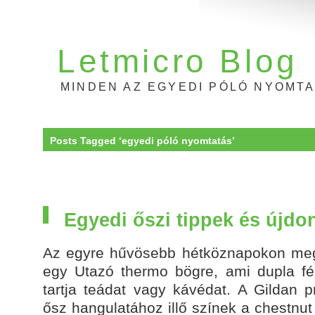
Letmicro Blog
MINDEN AZ EGYEDI PÓLÓ NYOMT
Posts Tagged ‘egyedi póló nyomtatás’
Egyedi őszi tippek és újd
Az egyre hűvösebb hétköznapokon megf
egy Utazó thermo bögre, ami dupla f
tartja teádat vagy kávédat. A Gildan 
ősz hangulatához illő színek a chestnut 